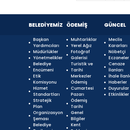
BELEDİYEMİZ
ÖDEMİŞ
GÜNCEL
Başkan
Muhtarlıklar
Meclis
Yardımcıları
Yerel Ağız
Kararları
Müdürlükler
Fotoğraf
Nöbetçi
Yönetmelikler
Galerisi
Eczaneler
Belediye
Turistik ve
Cenaze
Encümeni
Tarihi
İlanları
Etik
Merkezler
İhale İlanl
Komisyonu
Ödemiş
Haberler
Hizmet
Cumartesi
Duyurular
Standartları
Pazarı
Etkinlikler
Stratejik
Ödemiş
Plan
Tarihi
Organizasyon
Genel
Şeması
Bilgiler
Belediye
Kent