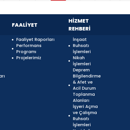
HİZMET
FAALİYET
REHBERİ
Faaliyet Raporları
İnşaat
Performans
Ruhsatı
Programı
İşlemleri
Projelerimiz
Nikah
İşlemleri
Deprem
arı
Bilgilendirme
& Afet ve
Acil Durum
Toplanma
Alanları
İşyeri Açma
ve Çalışma
Ruhsatı
İşlemleri