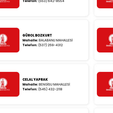
Telefon:
(553) 642-8554
GÜROL BOZKURT
Mahalle:
BALABANLI MAHALLESİ
Telefon:
(537) 259-4312
CELAL YAPRAK
Mahalle:
BENGİSU MAHALLESİ
Telefon:
(545) 432-2118