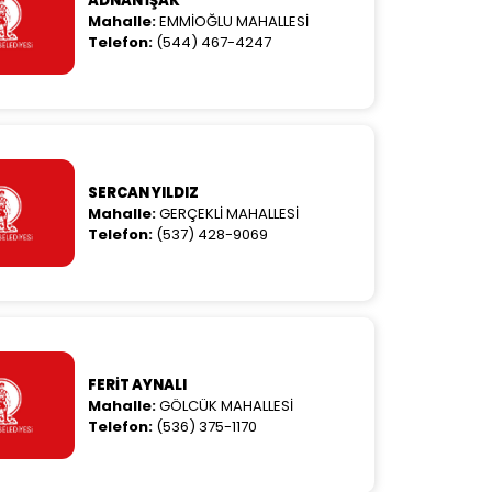
ADNAN İŞAK
Mahalle:
EMMİOĞLU MAHALLESİ
Telefon:
(544) 467-4247
SERCAN YILDIZ
Mahalle:
GERÇEKLİ MAHALLESİ
Telefon:
(537) 428-9069
FERİT AYNALI
Mahalle:
GÖLCÜK MAHALLESİ
Telefon:
(536) 375-1170