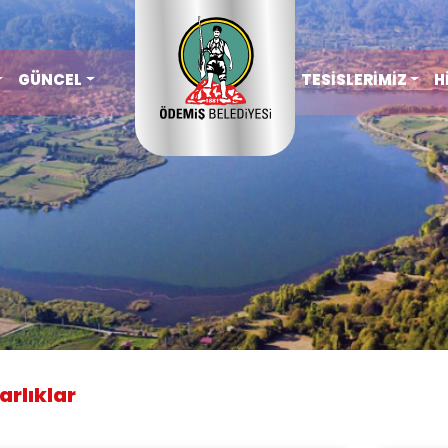
GÜNCEL
TESİSLERİMİZ
H
rlıklar