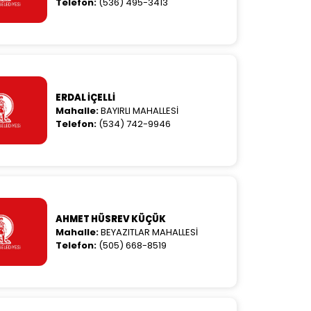
Telefon:
(536) 495-3413
ERDAL İÇELLİ
Mahalle:
BAYIRLI MAHALLESİ
Telefon:
(534) 742-9946
AHMET HÜSREV KÜÇÜK
Mahalle:
BEYAZITLAR MAHALLESİ
Telefon:
(505) 668-8519