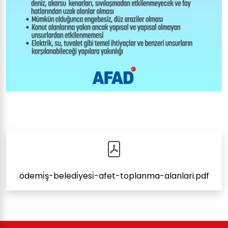
ödemi̇ş-beledi̇yesi̇-afet-toplanma-alanlari.pdf