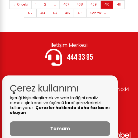
← Önceki
1
2
...
407
408
409
410
411
412
413
414
415
416
Sonraki →
İletişim Merkezi
444 33 95
Çerez kullanımı
Belediye Adresi:
Cumhuriyet Mh. Atatürk Cd. No:14
Ödemiş / İZMİR
İçeriği kişiselleştirmek ve web trafiğini analiz
etmek için kendi ve üçüncü taraf çerezlerimizi
Fax:
(0 232) 545 12 69
kullanıyoruz.
Çerezler hakkında daha fazlasını
okuyun
Tamam