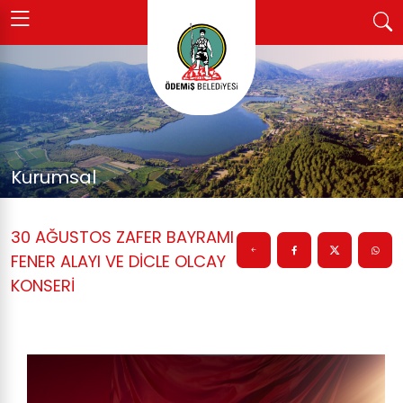
Kurumsal
30 AĞUSTOS ZAFER BAYRAMI
FENER ALAYI VE DİCLE OLCAY
KONSERİ