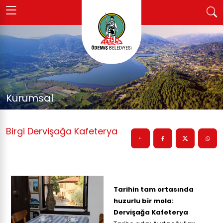
Kurumsal
Birgi Dervişağa Kafeterya
Tarihin tam ortasında
huzurlu bir mola:
Dervişağa Kafeterya