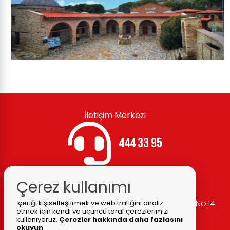
İletişim Merkezi
444 33 95
Çerez kullanımı
Belediye Adresi:
Cumhuriyet Mh. Atatürk Cd. No:14
İçeriği kişiselleştirmek ve web trafiğini analiz
etmek için kendi ve üçüncü taraf çerezlerimizi
Ödemiş / İZMİR
kullanıyoruz.
Çerezler hakkında daha fazlasını
okuyun