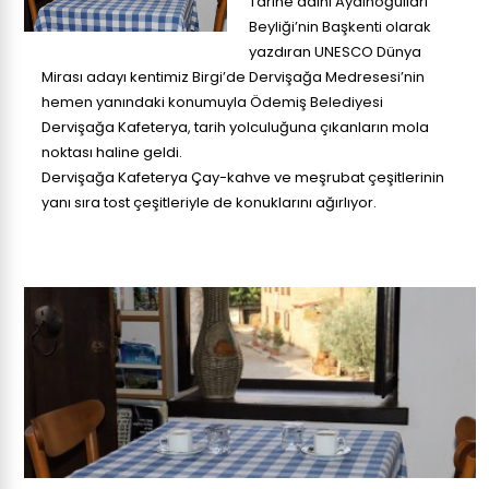
Tarihe adını Aydınoğulları
Beyliği’nin Başkenti olarak
yazdıran UNESCO Dünya
Mirası adayı kentimiz Birgi’de Dervişağa Medresesi’nin
hemen yanındaki konumuyla Ödemiş Belediyesi
Dervişağa Kafeterya, tarih yolculuğuna çıkanların mola
noktası haline geldi.
Dervişağa Kafeterya Çay-kahve ve meşrubat çeşitlerinin
yanı sıra tost çeşitleriyle de konuklarını ağırlıyor.