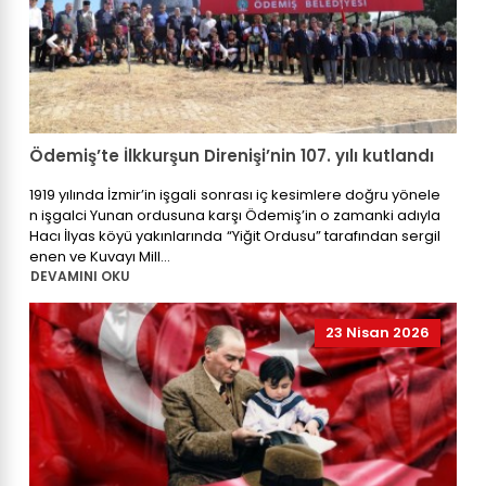
Ödemiş’te İlkkurşun Direnişi’nin 107. yılı kutlandı
1919 yılında İzmir’in işgali sonrası iç kesimlere doğru yönele
n işgalci Yunan ordusuna karşı Ödemiş’in o zamanki adıyla
Hacı İlyas köyü yakınlarında “Yiğit Ordusu” tarafından sergil
enen ve Kuvayı Mill...
DEVAMINI OKU
23 Nisan 2026