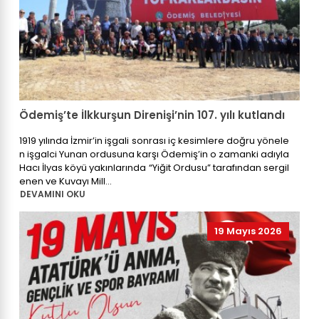
Ödemiş’te İlkkurşun Direnişi’nin 107. yılı kutlandı
1919 yılında İzmir’in işgali sonrası iç kesimlere doğru yönele
n işgalci Yunan ordusuna karşı Ödemiş’in o zamanki adıyla
Hacı İlyas köyü yakınlarında “Yiğit Ordusu” tarafından sergil
enen ve Kuvayı Mill...
DEVAMINI OKU
19 Mayıs 2026