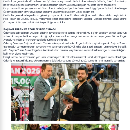
Festival çerçevesinde düzenlenen en iyi kiraz yarışmasında birinci olan Hüseyin Gülen’e, ikinci olan Sevinç
Balta’ya ve üçüncü olan Sercan Harlak’a ödüllerini Ödemiş Belediye Başkanı Mustafa Turan takdim etti.
En iyi meyve fidanı yarışmasında birinci olan Arda Bağçeci’ye, ikinci olan İsmail Uygu’ya ve üçüncü olan Sezgin
Özsoy’a ödüllerini İzmir Büyükşehir Belediye Başkanvekili Görkem Çolak takdim etti.
Festivalin gelenekselleşen kiraz güzeli yarışmasında birincilik Aleyna Bağlı’nın oldu. Aleyna Erkardeş’in ikinci,
Hilal Taş’ın da üçüncü olduğu yarışmada kiraz güzellerine ödüllerini Bademli Mahalle Muhtarı Sema Emine
Özbaş verdi. Yarışmanın birincisi Aleyna Bağlı tacını taktı.
BAŞKAN TURAN VE EZGÜ ZEYBEK OYNADI
Ödemiş Belediyesi Halk Oyunları ekibinin zeybek gösterisi sonrası Türk Halk Müziği’nin usta ismi Sümer Ezgü’nün
sahne almasıyla birlikte coşku doruğa çıktı. Katılımcıların sevgi seli arasında sahneye gelen Sümer Ezgü,
Anadolu’nun dört bir yanından ezgilerle türkü şöleni sundu.
Ödemiş Belediye Başkanı Mustafa Turan’ı sahneye davet eden Ezgü, birlikte zeybek oynadı. Başkan Turan,
“Kerimoğlu” ve “Harmandalı” zeybekleriyle katılımcılardan büyük alkış aldı. Ezgü, Başkan Turan’a davul ile eşlik
etti. Başkan Turan, Sümer Ezgü’nün Anadolu kültür mirasını yaşatan ve dünyaya tanıtan simge bir isim olduğunu
belirterek çiçek takdim etti.
Enerjik sahne performansının yanı sıra vatandaşlara da mikrofon uzatarak renkli diyaloglara imza atan Ezgü,
Ödemiş’te, Bademli’de, Ege’de olmaktan mutluluk duyduğunu söyledi. Ezgü, konserini İzmir Marşı ile tamamladı.