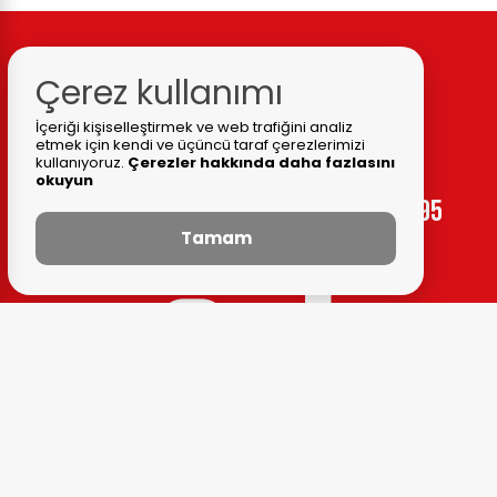
İletişim Merkezi
Çerez kullanımı
İçeriği kişiselleştirmek ve web trafiğini analiz
etmek için kendi ve üçüncü taraf çerezlerimizi
kullanıyoruz.
Çerezler hakkında daha fazlasını
okuyun
444 33 95
Tamam
Belediye Adresi:
Cumhuriyet Mh. Atatürk Cd. No:14
Ödemiş / İZMİR
Fax:
(0 232) 545 12 69