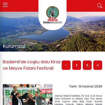
Kurumsal
Bademli’de coşku dolu Kiraz
ve Meyve Fidanı Festivali
Tarih : 15 Haziran 2026
Ödemiş’in Bademli Mahallesi, 55. Kiraz ve 22. Meyve
Fidanı Festivali’ne ev sahipliği yaptı. Usta sanatçı
Sümer Ezgü’nün sahne aldığı konser, festivale
katılanları coşturdu. Ödemiş Belediye Başkanı