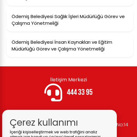
Ödemiş Belediyesi Sağlık İşleri Müdürlüğü Görev ve
Çalışma Yönetmeliği
Ödemiş Belediyesi İnsan Kaynakları ve Eğitim
Müdürlüğü Görev ve Çalışma Yönetmeliği
İletişim Merkezi
444 33 95
Çerez kullanımı
Belediye Adresi:
Cumhuriyet Mh. Atatürk Cd. No:14
Ödemiş / İZMİR
İçeriği kişiselleştirmek ve web trafiğini analiz
etmek için kendi ve üçüncü taraf çerezlerimizi